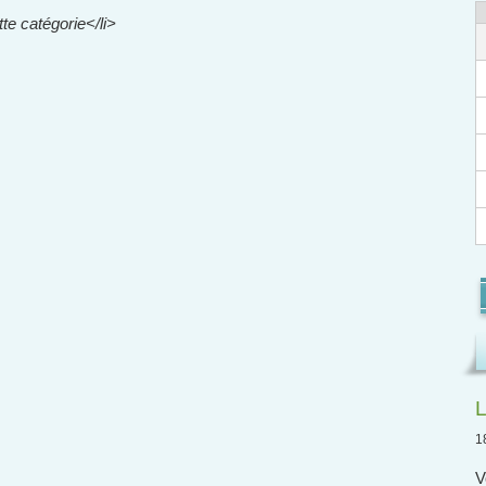
e catégorie</li>
L
1
V