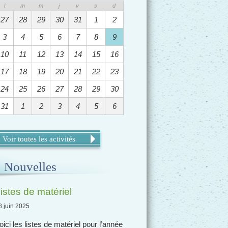
l
m
m
j
v
s
d
27
28
29
30
31
1
2
3
4
5
6
7
8
9
10
11
12
13
14
15
16
17
18
19
20
21
22
23
24
25
26
27
28
29
30
31
1
2
3
4
5
6
Voir toutes les activités
Nouvelles
istes de matériel
8 juin 2025
oici les listes de matériel pour l’année