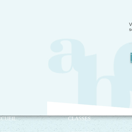
V
s
CCUEIL
CLASSES