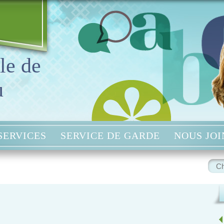
le de
u
SERVICES
SERVICE DE GARDE
NOUS JO
Rech
: