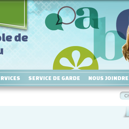
le de
u
ERVICES
SERVICE DE GARDE
NOUS JOINDRE
Rec
: