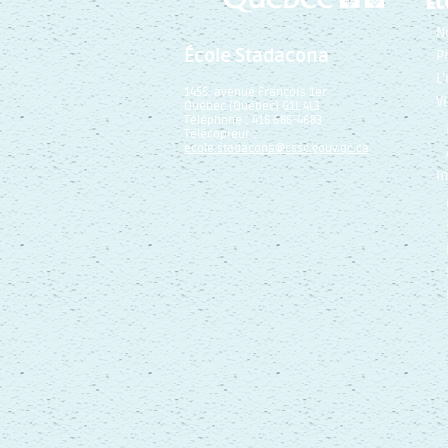
ÉC
N
École Stadacona
P
L
1455, avenue François 1er
V
Québec (Québec) G1L 4L3
Téléphone : 418 686-4683
Télécopieur :
ecole.stadacona@cssc.gouv.qc.ca
I
Rechercher Catégories...