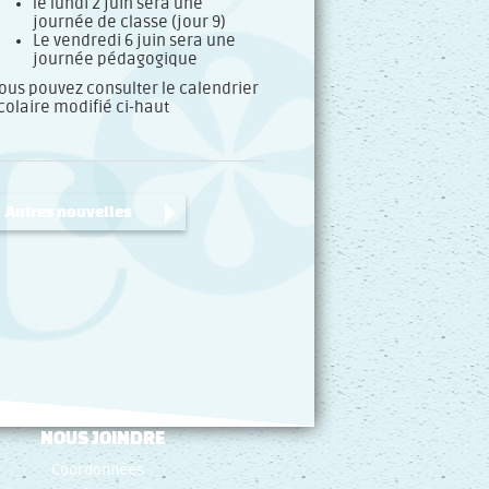
le lundi 2 juin sera une
journée de classe (jour 9)
Le vendredi 6 juin sera une
journée pédagogique
ous pouvez consulter le calendrier
colaire modifié ci-haut
Autres nouvelles
NOUS JOINDRE
Coordonnées