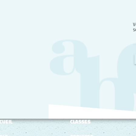
V
s
CUEIL
CLASSES