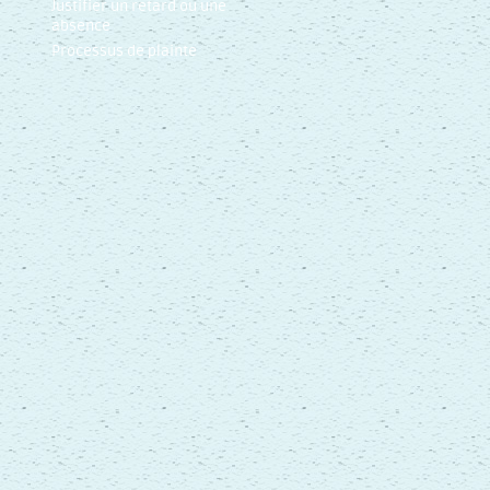
Justifier un retard ou une
absence
Processus de plainte