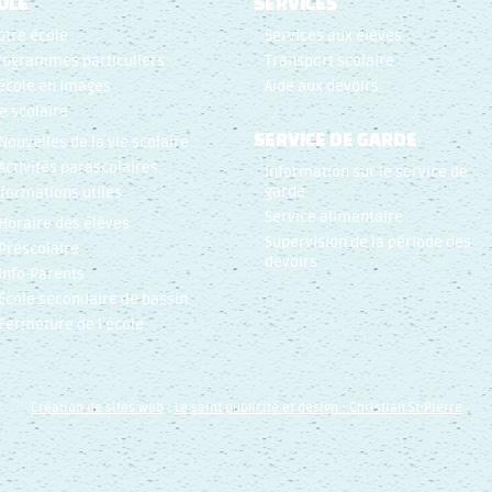
OLE
SERVICES
otre école
Services aux élèves
rogrammes particuliers
Transport scolaire
’école en images
Aide aux devoirs
ie scolaire
SERVICE DE GARDE
Nouvelles de la vie scolaire
Activités parascolaires
Information sur le service de
garde
nformations utiles
Service alimentaire
Horaire des élèves
Supervision de la période des
Préscolaire
devoirs
Info-Parents
École secondaire de bassin
Fermeture de l’école
Création de sites web
:
Le saint publicité et design
- Christian St-Pierre