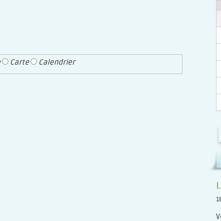
e
Carte
Calendrier
L
1
V