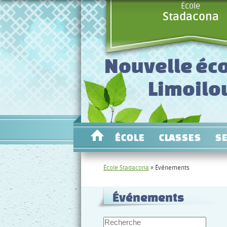
École
Stadacona
Nouvelle éco
Limoilo
ÉCOLE
CLASSES
S
École Stadacona
» Événements
Événements
Recherche