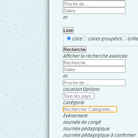
Proche
de
Dates
...
et
Liste
Type
Liste
Listes groupées
Grill
d’affichage
Recherche
des
Afficher la recherche avancée
résultats
Recherche
de
Dates
la
et
recherche
Proche
de
Location Options
...
Pays
Catégorie
Catégorie
Événement
Journée de congé
Journée pédagogique
Journée pédagogique à confirmer