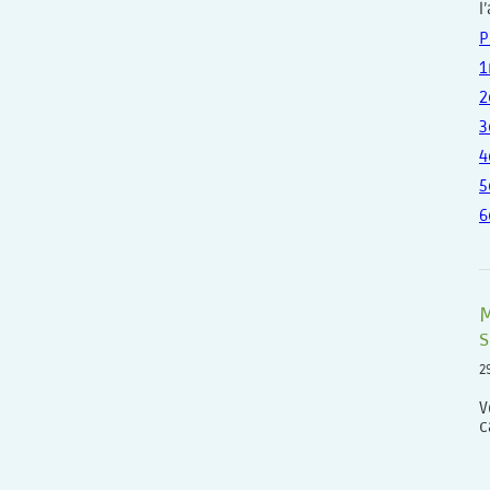
l
P
1
2
3
4
5
6
M
s
2
V
c