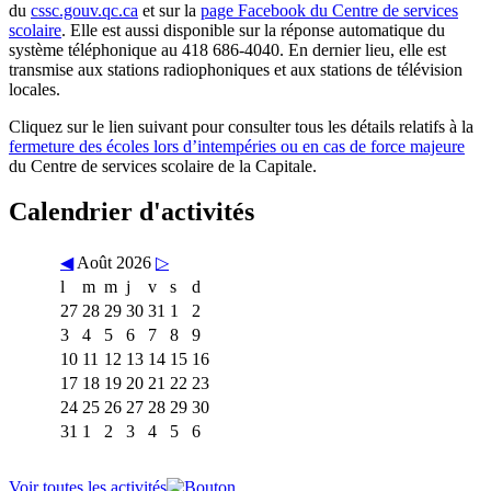
du
cssc.gouv.qc.ca
et sur la
page Facebook du Centre de services
scolaire
. Elle est aussi disponible sur la réponse automatique du
système téléphonique au 418 686-4040. En dernier lieu, elle est
transmise aux stations radiophoniques et aux stations de télévision
locales.
Cliquez sur le lien suivant pour consulter tous les détails relatifs à la
fermeture des écoles lors d’intempéries ou en cas de force majeure
du Centre de services scolaire de la Capitale.
Calendrier d'activités
◀
Août 2026
▷
l
m
m
j
v
s
d
27
28
29
30
31
1
2
3
4
5
6
7
8
9
10
11
12
13
14
15
16
17
18
19
20
21
22
23
24
25
26
27
28
29
30
31
1
2
3
4
5
6
Voir toutes les activités