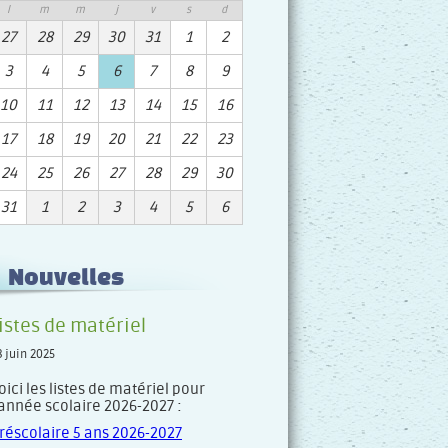
l
m
m
j
v
s
d
27
28
29
30
31
1
2
3
4
5
6
7
8
9
10
11
12
13
14
15
16
17
18
19
20
21
22
23
24
25
26
27
28
29
30
31
1
2
3
4
5
6
Nouvelles
istes de matériel
8 juin 2025
oici les listes de matériel pour
’année scolaire 2026-2027 :
réscolaire 5 ans 2026-2027