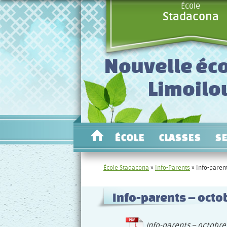
École
Stadacona
Nouvelle éco
Limoilo
ÉCOLE
CLASSES
S
École Stadacona
»
Info-Parents
»
Info-paren
Info-parents – octo
Info-parents – octobre