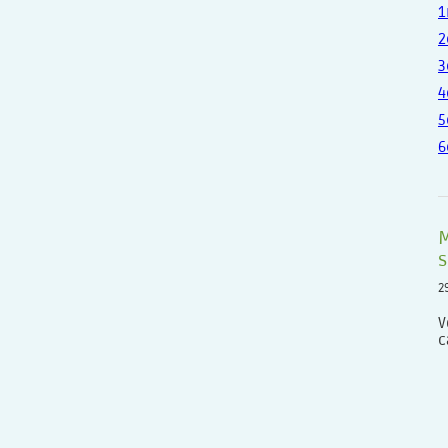
1
2
3
4
5
6
M
s
2
V
c