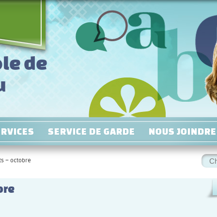
le de
u
ERVICES
SERVICE DE GARDE
NOUS JOINDRE
Rec
ts – octobre
:
bre