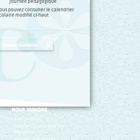
journée pédagogique
ous pouvez consulter le calendrier
colaire modifié ci-haut
Autres nouvelles
NOUS JOINDRE
Coordonnées
Justifier un retard ou une
absence
Processus de plainte