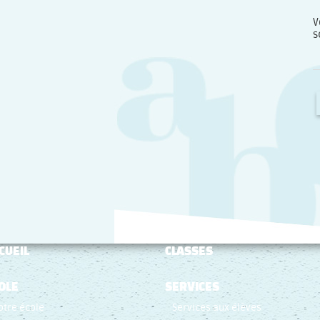
V
s
CUEIL
CLASSES
OLE
SERVICES
otre école
Services aux élèves