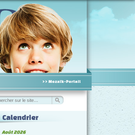
>> Mozaïk-Portail
hercher
Calendrier
◀
Août 2026
▷