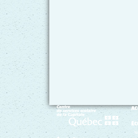
AC
ÉC
N